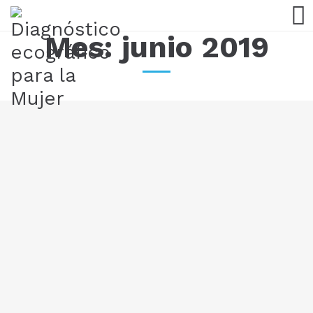
Mes:
junio 2019
¿Cómo prevenir o tratar la anemia
gestacional?
05/06/19
Tenemos diferentes fuentes de hierro disponibles en la
dieta siendo mejor en aporte el origen animal que el vegetal.
LEER MÁS