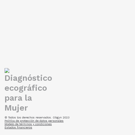
¿Por qué es importante saber de anemia en
el embarazo?
05/06/19
Cuando una mujer se encuentra en estado de embarazo, el
cuerpo presenta cambios fisiológicos para adaptarse al
nuevo ser que crece.
LEER MÁS
© Todos los derechos reservados. Obgyn 2023
Politíca de protección de datos personales
Modelo de términos y condiciones
Estados financieros