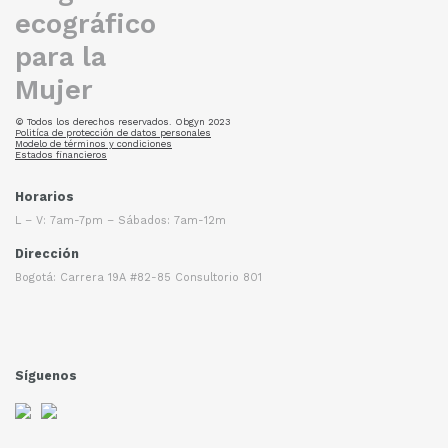
© Todos los derechos reservados. Obgyn 2023
Politíca de protección de datos personales
Modelo de términos y condiciones
Estados financieros
Horarios
L – V: 7am-7pm – Sábados: 7am-12m
Dirección
Bogotá: Carrera 19A #82-85 Consultorio 801
Síguenos