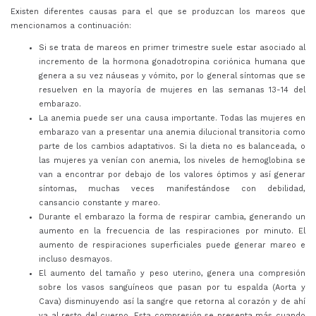
Existen diferentes causas para el que se produzcan los mareos que
mencionamos a continuación:
Si se trata de mareos en primer trimestre suele estar asociado al
incremento de la hormona gonadotropina coriónica humana que
genera a su vez náuseas y vómito, por lo general síntomas que se
resuelven en la mayoría de mujeres en las semanas 13-14 del
embarazo.
La anemia puede ser una causa importante. Todas las mujeres en
embarazo van a presentar una anemia dilucional transitoria como
parte de los cambios adaptativos. Si la dieta no es balanceada, o
las mujeres ya venían con anemia, los niveles de hemoglobina se
van a encontrar por debajo de los valores óptimos y así generar
síntomas, muchas veces manifestándose con debilidad,
cansancio constante y mareo.
Durante el embarazo la forma de respirar cambia, generando un
aumento en la frecuencia de las respiraciones por minuto. El
aumento de respiraciones superficiales puede generar mareo e
incluso desmayos.
El aumento del tamaño y peso uterino, genera una compresión
sobre los vasos sanguíneos que pasan por tu espalda (Aorta y
Cava) disminuyendo así la sangre que retorna al corazón y de ahí
va al resto del cuerpo. Esta compresión se presenta más cuando