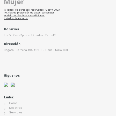
© Todos los derechos reservados. Obgyn 2023
Politíca de protección de datos personales
Modelo de términos y condiciones
Estados financieros
Horarios
L – V: 7am-7pm – Sábados: 7am-12m
Dirección
Bogotá: Carrera 19A #82-85 Consultorio 801
Síguenos
Links:
Home
Nosotros
Servicios