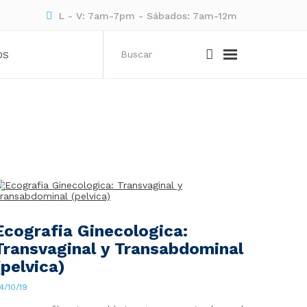
L - V: 7am-7pm - Sábados: 7am-12m
OS
Ecografia Ginecologica:
Transvaginal y Transabdominal
(pelvica)
4/10/19